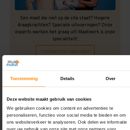
Een maat die niet op de site staat? Hogere
draagkrachten? Speciale uitvoeringen? Onze
experts werken het graag uit! Maatwerk is onze
specialiteit!
Contact met specialist
Montage uitbesteden?
Toestemming
Details
Over
Laat ons het doen!
Deze website maakt gebruik van cookies
We gebruiken cookies om content en advertenties te
personaliseren, functies voor social media te bieden en om
ons websiteverkeer te analyseren. Ook delen we informatie
over uw gebruik van onze site met onze partners voor