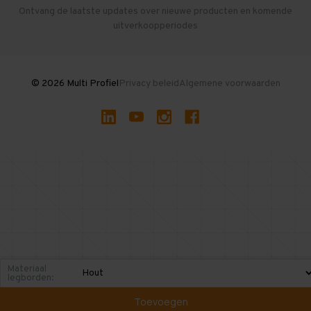
Herroepen en Annuleren
Gebruikte entresolvloeren
Ontvang de laatste updates over nieuwe producten en komende
uitverkoopperiodes
Stellingen kopen
© 2026 Multi Profiel
Privacy beleid
Algemene voorwaarden
Materiaal
legborden:
Toevoegen