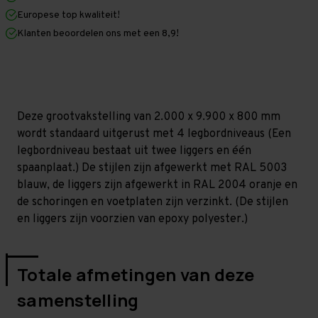
x
x
Europese top kwaliteit!
800
800
mm
mm
Klanten beoordelen ons met een 8,9!
(HxLxD)
(HxLxD)
-
-
4
4
niveaus
niveaus
(Liggers:
(Liggers:
1.350
1.350
mm)
mm)
Deze grootvakstelling van 2.000 x 9.900 x 800 mm
wordt standaard uitgerust met 4 legbordniveaus (Een
legbordniveau bestaat uit twee liggers en één
spaanplaat.) De stijlen zijn afgewerkt met RAL 5003
blauw, de liggers zijn afgewerkt in RAL 2004 oranje en
de schoringen en voetplaten zijn verzinkt. (De stijlen
en liggers zijn voorzien van epoxy polyester.)
Totale afmetingen van deze
samenstelling