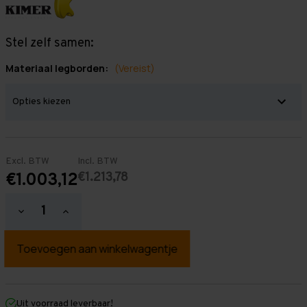
Stel zelf samen:
Materiaal legborden:
(Vereist)
Excl. BTW
Incl. BTW
€1.213,78
€1.003,12
Hoeveelheid
Hoeveelheid
verlagen
verhogen
van
van
Grootvakstelling
Grootvakstelling
2.000
2.000
mm
mm
x
x
9.900
9.900
mm
mm
Uit voorraad leverbaar!