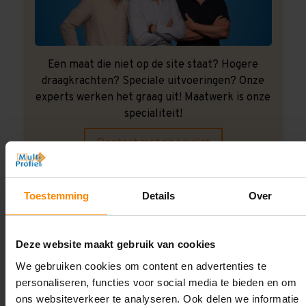
Een maat die niet op de site staat? Hogere
draagkrachten? Speciale uitvoeringen? Onze
experts werken het graag uit! Maatwerk is onze
specialiteit!
Contact met specialist
Toestemming
Details
Over
Montage uitbesteden?
Laat ons het doen!
Deze website maakt gebruik van cookies
We gebruiken cookies om content en advertenties te
personaliseren, functies voor social media te bieden en om
ons websiteverkeer te analyseren. Ook delen we informatie