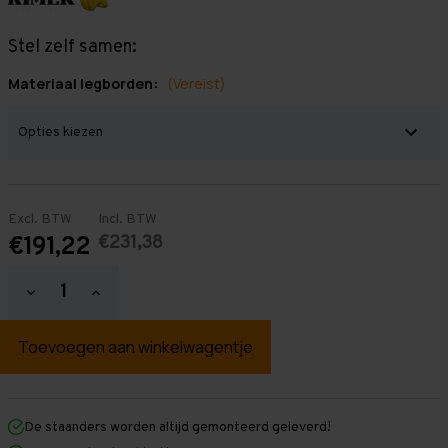
Stel zelf samen:
Materiaal legborden:
(Vereist)
Excl. BTW
Incl. BTW
€231,38
€191,22
Hoeveelheid
Hoeveelheid
verlagen
verhogen
van
van
Grootvakstelling
Grootvakstelling
2.500
2.500
mm
mm
x
x
1.500
1.500
mm
mm
De staanders worden altijd gemonteerd geleverd!
x
x