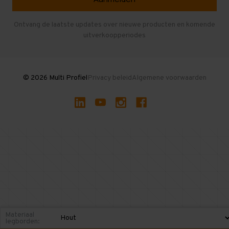
Entresolvloer
Herroepen en Annuleren
Gebruikte entresolvloeren
Ontvang de laatste updates over nieuwe producten en komende
uitverkoopperiodes
Stellingen kopen
© 2026 Multi Profiel
Privacy beleid
Algemene voorwaarden
Materiaal
legborden: