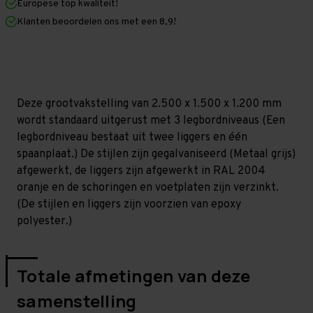
Europese top kwaliteit!
1.200
1.200
mm
mm
Klanten beoordelen ons met een 8,9!
(HxLxD)
(HxLxD)
-
-
3
3
niveaus
niveaus
GALVA
GALVA
Deze grootvakstelling van 2.500 x 1.500 x 1.200 mm
wordt standaard uitgerust met 3 legbordniveaus (Een
legbordniveau bestaat uit twee liggers en één
spaanplaat.) De stijlen zijn gegalvaniseerd (Metaal grijs)
afgewerkt, de liggers zijn afgewerkt in RAL 2004
oranje en de schoringen en voetplaten zijn verzinkt.
(De stijlen en liggers zijn voorzien van epoxy
polyester.)
Totale afmetingen van deze
samenstelling