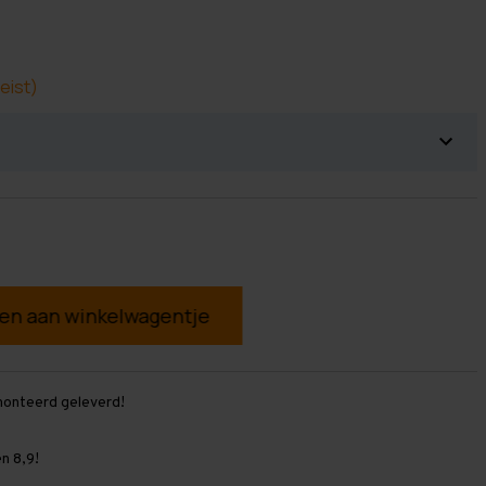
eist)
g
monteerd geleverd!
n 8,9!