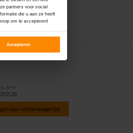
ze partners voor social
ormatie die u aan ze heeft
 knop om te accepteren!
Accepteren
ncl. BTW
€312,36
en aan winkelwagentje