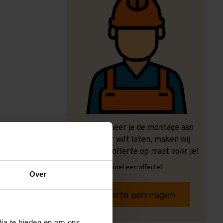
Ook wanneer je de montage aan
ons over wilt laten, maken wij
graag een offerte op maat voor je!
Vrijblijvend, snel een offerte!
Over
Offerte aanvragen
dia te bieden en om ons