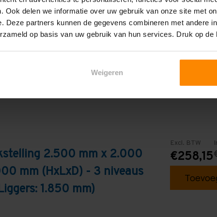
3
. Ook delen we informatie over uw gebruik van onze site met on
e. Deze partners kunnen de gegevens combineren met andere inf
Galva
erzameld op basis van uw gebruik van hun services. Druk op de
Weigeren
Excl. BTW
I
kstelling 2.500 mm x 2.000
€258,15
000 mm (HxLxD) - 3 niveaus
Toevoeg
Liggers: 1.850 mm)