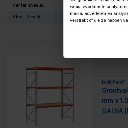
Aantal niveaus:
websiteverkeer te analyseren
media, adverteren en analys
Kleur staanders:
verstrekt of die ze hebben v
Is dit hem?
Grootva
mm x 1.
GALVA (