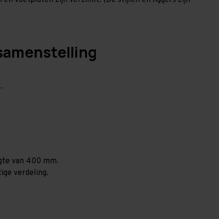
en voetplaten zijn verzinkt. (De stijlen en liggers zijn
samenstelling
.
ogte van 400 mm.
ige verdeling.