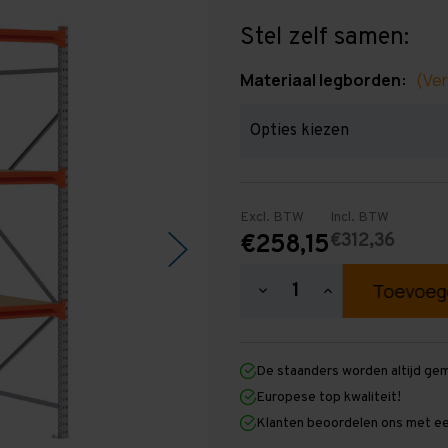
Stel zelf samen:
Materiaal legborden:
(Ver
Excl. BTW
Incl. BTW
€312,36
€258,15
Hoeveelheid
Hoeveelheid
verlagen
verhogen
van
van
Grootvakstelling
Grootvakstellin
2.500
2.500
De staanders worden altijd ge
mm
mm
x
x
Europese top kwaliteit!
2.000
2.000
Klanten beoordelen ons met ee
mm
mm
x
x