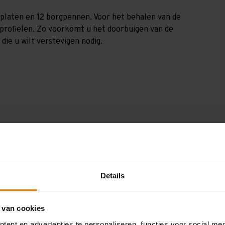
aanplaten en 12 borgpennen. Voor het behalen van de
nprofielen. Zo voorkomt u het doorbuigen van de
die u wilt verstevigen nodig.
GGV2520103185
2.500 mm
1.000 mm
Details
2.000 mm
 van cookies
1.850 mm
ent en advertenties te personaliseren, functies voor social me