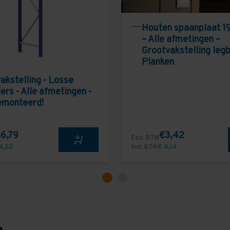
Houten spaanplaat 1
– Alle afmetingen –
Grootvakstelling leg
Planken
akstelling - Losse
ers - Alle afmetingen -
emonteerd!
6,79
€3,42
Excl. BTW
4,52
Incl. BTW
€ 4,14