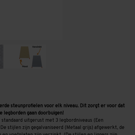
1.000
1.000
mm
mm
(HxLxD)
(HxLxD)
-
-
3
3
niveaus
niveaus
GALVA
GALVA
(Liggers:
(Liggers:
1.850
1.850
mm)
mm)
erde steunprofielen voor elk niveau. Dit zorgt er voor dat
e legborden gaan doorbuigen!
 standaard uitgerust met 3 legbordniveaus (Een
De stijlen zijn gegalvaniseerd (Metaal grijs) afgewerkt, de