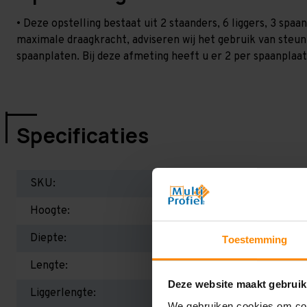
• Deze opstelling bestaat uit 2 staanders, 6 liggers, 3 sp
maximale draagkracht, adviseren wij het gebruik van steu
spaanplaten. Bij deze afmeting heeft u er 2 per spaanplaat 
Specificaties
SKU:
Hoogte:
Diepte:
Toestemming
Lengte:
Deze website maakt gebruik
Liggerlengte:
We gebruiken cookies om cont