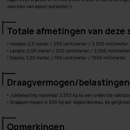
liggers zijn afgewerkt in RAL 2004 oranje en de schoringen 
voorzien van epoxy polyester.)
Totale afmetingen van deze 
• Hoogte: 2,5 meter / 250 centimeter / 2.500 millimeter.
• Lengte: 2,00 meter / 200 centimeter / 2.000 millimeter
• Diepte: 1,00 meter / 100 centimeter / 1000 millimeter.
Draagvermogen/belastingen
• Jukbelasting maximaal 3.553 kg bij een onderste vakho
• Draagvermogen is 500 kg per legbordniveau, bij gelijkmat
Opmerkingen