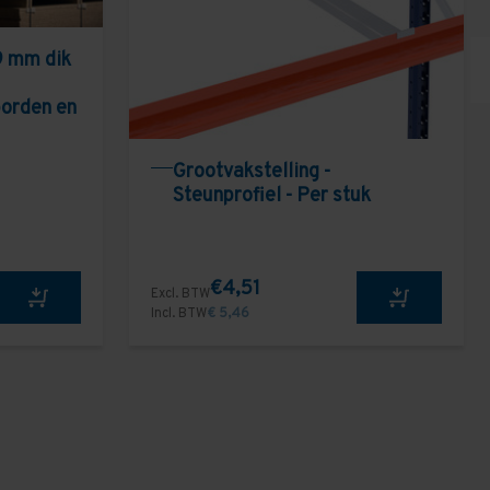
9 mm dik
borden en
Grootvakstelling -
Steunprofiel - Per stuk
€4,51
Excl. BTW
Incl. BTW
€ 5,46