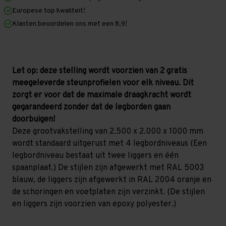
x
x
Europese top kwaliteit!
1.000
1.000
mm
mm
Klanten beoordelen ons met een 8,9!
(HxLxD)
(HxLxD)
-
-
4
4
niveaus
niveaus
(Liggers:
(Liggers:
1.850
1.850
Let op: deze stelling wordt voorzien van 2 gratis
mm)
mm)
meegeleverde steunprofielen voor elk niveau. Dit
zorgt er voor dat de maximale draagkracht wordt
gegarandeerd zonder dat de legborden gaan
doorbuigen!
Deze grootvakstelling van 2.500 x 2.000 x 1000 mm
wordt standaard uitgerust met 4 legbordniveaus (Een
legbordniveau bestaat uit twee liggers en één
spaanplaat.) De stijlen zijn afgewerkt met RAL 5003
blauw, de liggers zijn afgewerkt in RAL 2004 oranje en
de schoringen en voetplaten zijn verzinkt. (De stijlen
en liggers zijn voorzien van epoxy polyester.)