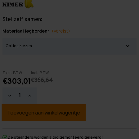
Stel zelf samen:
Materiaal legborden:
(Vereist)
Excl. BTW
Incl. BTW
€366,64
€303,01
Hoeveelheid
Hoeveelheid
verlagen
verhogen
van
van
Grootvakstelling
Grootvakstelling
2.500
2.500
mm
mm
x
x
2.000
2.000
mm
mm
De staanders worden altijd gemonteerd geleverd!