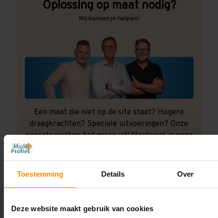
Oplossing op maat nodig?
Wij kunnen je helpen!
Een maat die niet op de site staat? Hogere
draagkrachten? Speciale uitvoeringen? Onze
experts werken het graag uit! Maatwerk is onze
specialiteit!
Contact met specialist
Toestemming
Details
Over
Deze website maakt gebruik van cookies
Montage uitbesteden?