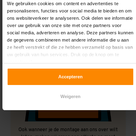
We gebruiken cookies om content en advertenties te
Laat ons het doen!
personaliseren, functies voor social media te bieden en om
ons websiteverkeer te analyseren. Ook delen we informatie
over uw gebruik van onze site met onze partners voor
social media, adverteren en analyse. Deze partners kunnen
de gegevens combineren met andere informatie die u aan
ze heeft verstrekt of die ze hebben verzameld op basis van
uw gebruik van hun services. Druk op de knop om te
accepteren!
Accepteren
Weigeren
Ook wanneer je de montage aan ons over wilt