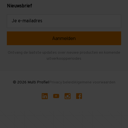
Levering en afhalen
Mezzanine
Nieuwsbrief
Retouren en garantie
Verdiepingsvloeren
E-
mailadres
Referenties
Selfstorage
Veelgestelde vragen
Entresolvloer
Herroepen en Annuleren
Gebruikte entresolvloeren
Ontvang de laatste updates over nieuwe producten en komende
uitverkoopperiodes
Stellingen kopen
© 2026 Multi Profiel
Privacy beleid
Algemene voorwaarden