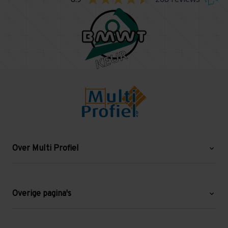
Over Multi Profiel
Over ons
Blog
Overige pagina's
Werken bij Multi Profiel
Gebruikte stellingen