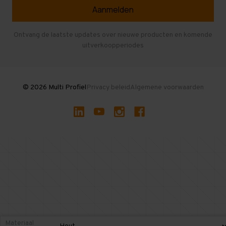
Veelgestelde vragen
Entresolvloer
Herroepen en Annuleren
Gebruikte entresolvloeren
Ontvang de laatste updates over nieuwe producten en komende
uitverkoopperiodes
Stellingen kopen
© 2026 Multi Profiel
Privacy beleid
Algemene voorwaarden
Materiaal