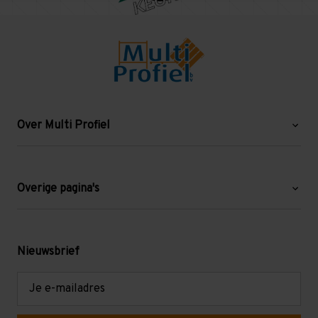
Over Multi Profiel
Over ons
Blog
Overige pagina's
Werken bij Multi Profiel
Gebruikte stellingen
Levering en afhalen
Mezzanine
Nieuwsbrief
Retouren en garantie
Verdiepingsvloeren
E-
mailadres
Referenties
Selfstorage