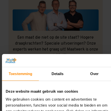
Een maat die niet op de site staat? Hogere
draagkrachten? Speciale uitvoeringen? Onze
experts werken het graag uit! Maatwerk is onze
specialiteit!
Contact met specialist
Toestemming
Details
Over
Montage uitbesteden?
Deze website maakt gebruik van cookies
Laat ons het doen!
We gebruiken cookies om content en advertenties te
personaliseren, functies voor social media te bieden en om