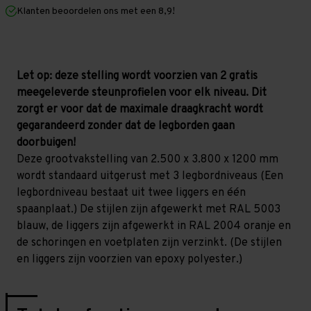
mm
mm
Klanten beoordelen ons met een 8,9!
(HxLxD)
(HxLxD)
-
-
3
3
niveaus
niveaus
Let op: deze stelling wordt voorzien van 2 gratis
meegeleverde steunprofielen voor elk niveau. Dit
zorgt er voor dat de maximale draagkracht wordt
gegarandeerd zonder dat de legborden gaan
doorbuigen!
Deze grootvakstelling van 2.500 x 3.800 x 1200 mm
wordt standaard uitgerust met 3 legbordniveaus (Een
legbordniveau bestaat uit twee liggers en één
spaanplaat.) De stijlen zijn afgewerkt met RAL 5003
blauw, de liggers zijn afgewerkt in RAL 2004 oranje en
de schoringen en voetplaten zijn verzinkt. (De stijlen
en liggers zijn voorzien van epoxy polyester.)