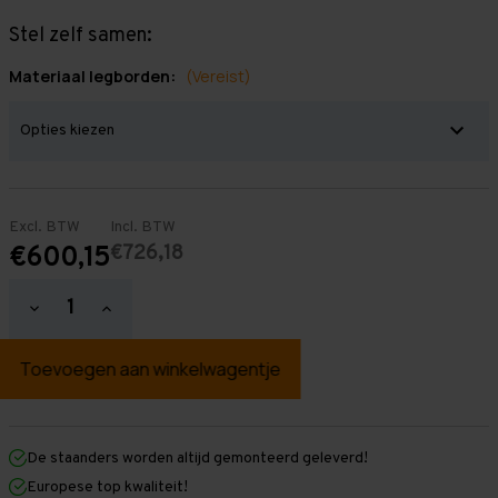
Stel zelf samen:
Materiaal legborden:
(Vereist)
Excl. BTW
Incl. BTW
€726,18
€600,15
Hoeveelheid
Hoeveelheid
verlagen
verhogen
van
van
Grootvakstelling
Grootvakstelling
2.500
2.500
mm
mm
x
x
3.800
3.800
mm
mm
De staanders worden altijd gemonteerd geleverd!
x
x
Europese top kwaliteit!
1.200
1.200