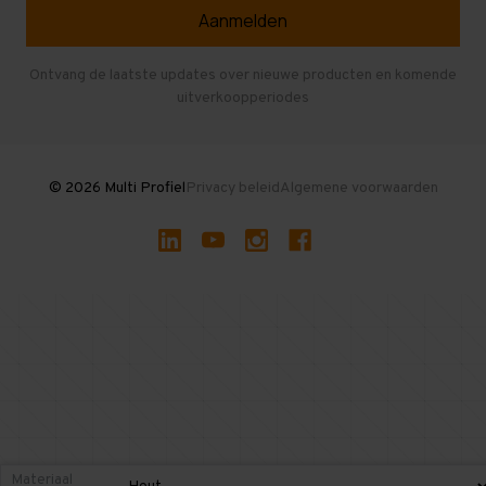
Veelgestelde vragen
Entresolvloer
Herroepen en Annuleren
Gebruikte entresolvloeren
Ontvang de laatste updates over nieuwe producten en komende
uitverkoopperiodes
Stellingen kopen
© 2026 Multi Profiel
Privacy beleid
Algemene voorwaarden
Materiaal