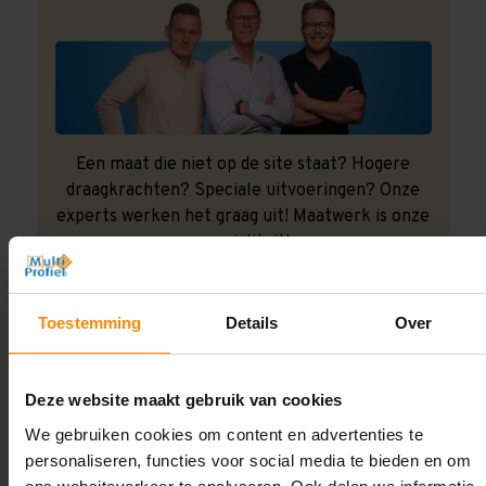
Een maat die niet op de site staat? Hogere
draagkrachten? Speciale uitvoeringen? Onze
experts werken het graag uit! Maatwerk is onze
specialiteit!
Contact met specialist
Toestemming
Details
Over
Montage uitbesteden?
Deze website maakt gebruik van cookies
Laat ons het doen!
We gebruiken cookies om content en advertenties te
personaliseren, functies voor social media te bieden en om