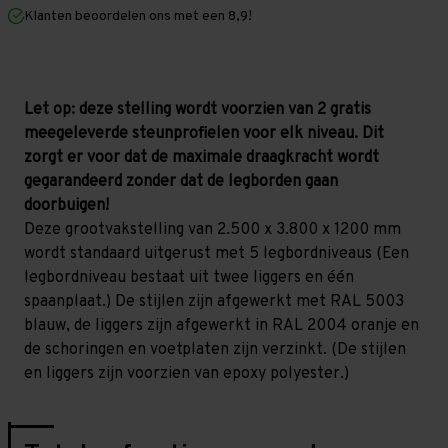
mm
mm
Klanten beoordelen ons met een 8,9!
(HxLxD)
(HxLxD)
-
-
5
5
niveaus
niveaus
Let op: deze stelling wordt voorzien van 2 gratis
meegeleverde steunprofielen voor elk niveau. Dit
zorgt er voor dat de maximale draagkracht wordt
gegarandeerd zonder dat de legborden gaan
doorbuigen!
Deze grootvakstelling van 2.500 x 3.800 x 1200 mm
wordt standaard uitgerust met 5 legbordniveaus (Een
legbordniveau bestaat uit twee liggers en één
spaanplaat.) De stijlen zijn afgewerkt met RAL 5003
blauw, de liggers zijn afgewerkt in RAL 2004 oranje en
de schoringen en voetplaten zijn verzinkt. (De stijlen
en liggers zijn voorzien van epoxy polyester.)