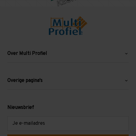
Over Multi Profiel
Over ons
Blog
Overige pagina's
Werken bij Multi Profiel
Gebruikte stellingen
Levering en afhalen
Mezzanine
Nieuwsbrief
Retouren en garantie
Verdiepingsvloeren
E-
mailadres
Referenties
Selfstorage