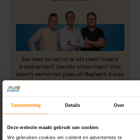
Een maat die niet op de site staat? Hogere
draagkrachten? Speciale uitvoeringen? Onze
experts werken het graag uit! Maatwerk is onze
specialiteit!
Contact met specialist
Toestemming
Details
Over
Montage uitbesteden?
Deze website maakt gebruik van cookies
Laat ons het doen!
We gebruiken cookies om content en advertenties te