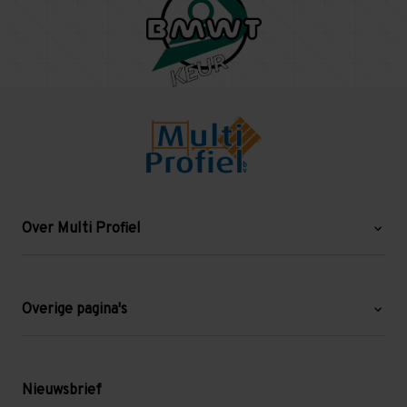
Over Multi Profiel
Over ons
Blog
Overige pagina's
Werken bij Multi Profiel
Gebruikte stellingen
Levering en afhalen
Mezzanine
Nieuwsbrief