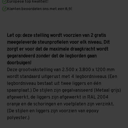
Europese top kwaliteit!
1.200
1.200
mm
mm
Klanten beoordelen ons met een 8,9!
(HxLxD)
(HxLxD)
-
-
4
4
niveaus
niveaus
GALVA
GALVA
Let op: deze stelling wordt voorzien van 2 gratis
meegeleverde steunprofielen voor elk niveau. Dit
zorgt er voor dat de maximale draagkracht wordt
gegarandeerd zonder dat de legborden gaan
doorbuigen!
Deze grootvakstelling van 2.500 x 3.800 x 1200 mm
wordt standaard uitgerust met 4 legbordniveaus (Een
legbordniveau bestaat uit twee liggers en één
spaanplaat.) De stijlen zijn gegalvaniseerd (Metaal grijs)
afgewerkt, de liggers zijn afgewerkt in RAL 2004
oranje en de schoringen en voetplaten zijn verzinkt.
(De stijlen en liggers zijn voorzien van epoxy
polyester.)