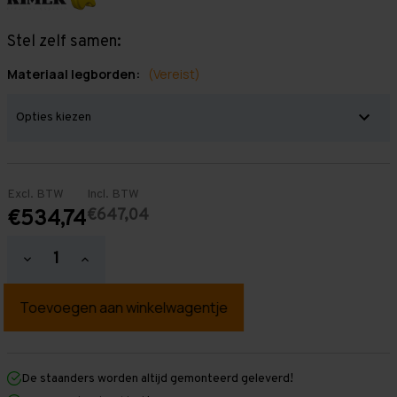
Stel zelf samen:
Materiaal legborden:
(Vereist)
Excl. BTW
Incl. BTW
€647,04
€534,74
Hoeveelheid
Hoeveelheid
verlagen
verhogen
van
van
Grootvakstelling
Grootvakstelling
2.500
2.500
mm
mm
x
x
3.800
3.800
mm
mm
De staanders worden altijd gemonteerd geleverd!
x
x