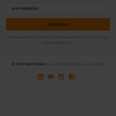
Retouren en garantie
Verdiepingsvloeren
E-
mailadres
Referenties
Selfstorage
Veelgestelde vragen
Entresolvloer
Herroepen en Annuleren
Gebruikte entresolvloeren
Ontvang de laatste updates over nieuwe producten en komende
uitverkoopperiodes
Stellingen kopen
© 2026 Multi Profiel
Privacy beleid
Algemene voorwaarden