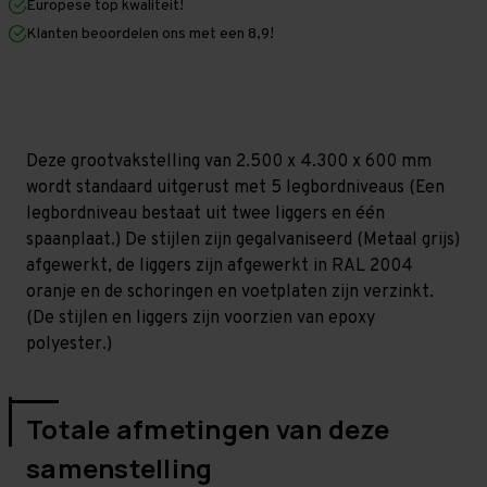
Europese top kwaliteit!
600
600
mm
mm
Klanten beoordelen ons met een 8,9!
(HxLxD)
(HxLxD)
-
-
5
5
niveaus
niveaus
GALVA
GALVA
(Liggers:
(Liggers:
1.350
1.350
Deze grootvakstelling van 2.500 x 4.300 x 600 mm
mm)
mm)
wordt standaard uitgerust met 5 legbordniveaus (Een
legbordniveau bestaat uit twee liggers en één
spaanplaat.) De stijlen zijn gegalvaniseerd (Metaal grijs)
afgewerkt, de liggers zijn afgewerkt in RAL 2004
oranje en de schoringen en voetplaten zijn verzinkt.
(De stijlen en liggers zijn voorzien van epoxy
polyester.)
Totale afmetingen van deze
samenstelling