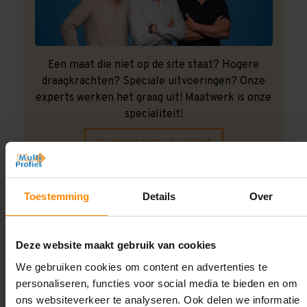
Een maat die niet op de site staat? Hogere
draagkrachten? Speciale uitvoeringen? Onze
experts werken het graag uit! Maatwerk is onze
specialiteit!
Contact met specialist
Toestemming
Details
Over
Montage uitbesteden?
Laat ons het doen!
Deze website maakt gebruik van cookies
We gebruiken cookies om content en advertenties te
personaliseren, functies voor social media te bieden en om
ons websiteverkeer te analyseren. Ook delen we informatie