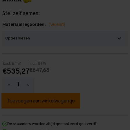
Stel zelf samen:
Materiaal legborden:
(Vereist)
Excl. BTW
Incl. BTW
€647,68
€535,27
Hoeveelheid
Hoeveelheid
verlagen
verhogen
van
van
Grootvakstelling
Grootvakstelling
2.500
2.500
mm
mm
x
x
4.300
4.300
mm
mm
De staanders worden altijd gemonteerd geleverd!
x
x