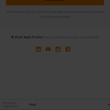
Entresolvloer
Herroepen en Annuleren
Gebruikte entresolvloeren
Ontvang de laatste updates over nieuwe producten en komende
uitverkoopperiodes
Stellingen kopen
© 2026 Multi Profiel
Privacy beleid
Algemene voorwaarden
Materiaal
legborden: