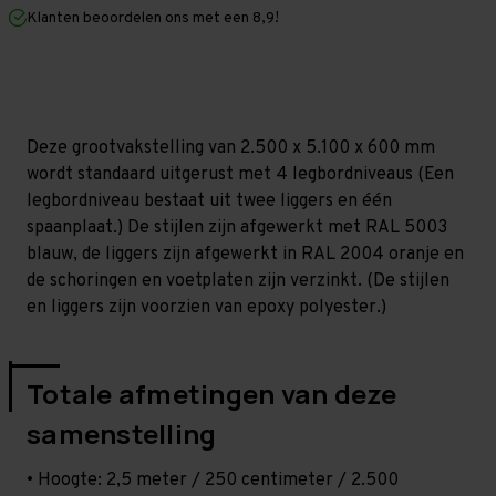
mm
mm
Klanten beoordelen ons met een 8,9!
(HxLxD)
(HxLxD)
-
-
4
4
niveaus
niveaus
Deze grootvakstelling van 2.500 x 5.100 x 600 mm
wordt standaard uitgerust met 4 legbordniveaus (Een
legbordniveau bestaat uit twee liggers en één
spaanplaat.) De stijlen zijn afgewerkt met RAL 5003
blauw, de liggers zijn afgewerkt in RAL 2004 oranje en
de schoringen en voetplaten zijn verzinkt. (De stijlen
en liggers zijn voorzien van epoxy polyester.)
Totale afmetingen van deze
samenstelling
• Hoogte: 2,5 meter / 250 centimeter / 2.500