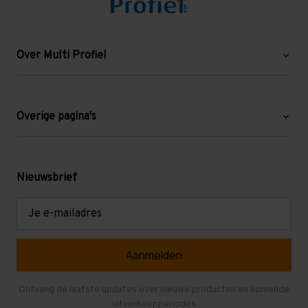
Over Multi Profiel
Over ons
Blog
Overige pagina's
Werken bij Multi Profiel
Gebruikte stellingen
Levering en afhalen
Mezzanine
Nieuwsbrief
Retouren en garantie
Verdiepingsvloeren
E-
mailadres
Referenties
Selfstorage
Veelgestelde vragen
Entresolvloer
Herroepen en Annuleren
Gebruikte entresolvloeren
Ontvang de laatste updates over nieuwe producten en komende
uitverkoopperiodes