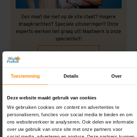
Een maat die niet op de site staat? Hogere
draagkrachten? Speciale uitvoeringen? Onze
experts werken het graag uit! Maatwerk is onze
specialiteit!
Contact met specialist
Toestemming
Details
Over
Montage uitbesteden?
Laat ons het doen!
Deze website maakt gebruik van cookies
We gebruiken cookies om content en advertenties te
personaliseren, functies voor social media te bieden en om
ons websiteverkeer te analyseren. Ook delen we informatie
over uw gebruik van onze site met onze partners voor
social media, adverteren en analyse. Deze partners kunnen