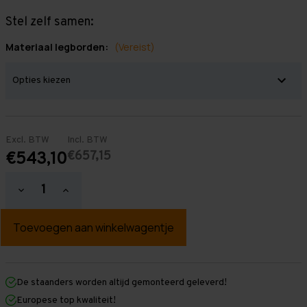
Stel zelf samen:
Materiaal legborden:
(Vereist)
Excl. BTW
Incl. BTW
€657,15
€543,10
Hoeveelheid
Hoeveelheid
verlagen
verhogen
van
van
Grootvakstelling
Grootvakstelling
2.500
2.500
mm
mm
x
x
5.100
5.100
mm
mm
De staanders worden altijd gemonteerd geleverd!
x
x
Europese top kwaliteit!
600
600