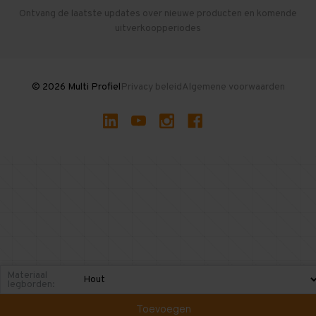
Herroepen en Annuleren
Gebruikte entresolvloeren
Ontvang de laatste updates over nieuwe producten en komende
uitverkoopperiodes
Stellingen kopen
© 2026 Multi Profiel
Privacy beleid
Algemene voorwaarden
Materiaal
legborden:
Toevoegen