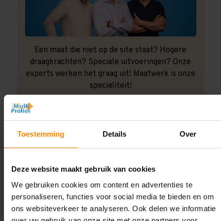
Een maat die niet op de site staat? Hogere
draagkrachten? Speciale uitvoeringen? Onze
experts werken het graag uit! Maatwerk is onze
specialiteit!
Contact met specialist
Toestemming
Details
Over
Montage uitbesteden?
Laat ons het doen!
Deze website maakt gebruik van cookies
We gebruiken cookies om content en advertenties te
personaliseren, functies voor social media te bieden en om
ons websiteverkeer te analyseren. Ook delen we informatie
over uw gebruik van onze site met onze partners voor