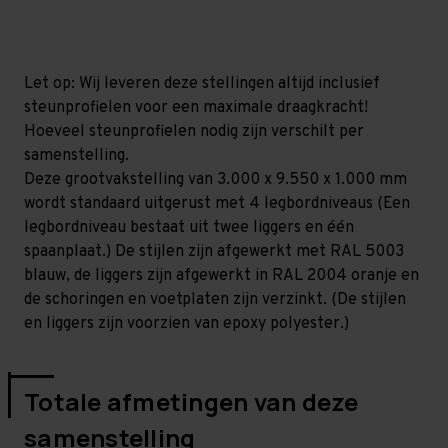
mm
mm
(HxLxD)
(HxLxD)
-
-
4
4
niveaus
niveaus
Let op: Wij leveren deze stellingen altijd inclusief
steunprofielen voor een maximale draagkracht!
Hoeveel steunprofielen nodig zijn verschilt per
samenstelling.
Deze grootvakstelling van 3.000 x 9.550 x 1.000 mm
wordt standaard uitgerust met 4 legbordniveaus (Een
legbordniveau bestaat uit twee liggers en één
spaanplaat.) De stijlen zijn afgewerkt met RAL 5003
blauw, de liggers zijn afgewerkt in RAL 2004 oranje en
de schoringen en voetplaten zijn verzinkt. (De stijlen
en liggers zijn voorzien van epoxy polyester.)
Totale afmetingen van deze
samenstelling