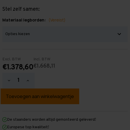
Stel zelf samen:
Materiaal legborden:
(Vereist)
Excl. BTW
Incl. BTW
€1.668,11
€1.378,60
Hoeveelheid
Hoeveelheid
verlagen
verhogen
van
van
Grootvakstelling
Grootvakstelling
3.000
3.000
mm
mm
x
x
9.550
9.550
mm
mm
De staanders worden altijd gemonteerd geleverd!
x
x
Europese top kwaliteit!
1.000
1.000