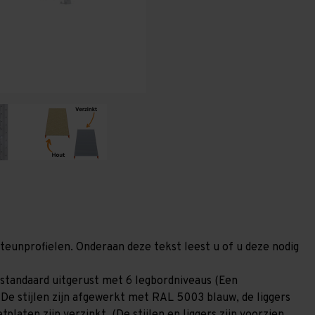
400
400
mm
mm
(HxLxD)
(HxLxD)
-
-
6
6
niveaus
niveaus
GALVA
GALVA
steunprofielen. Onderaan deze tekst leest u of u deze nodig
standaard uitgerust met 6 legbordniveaus (Een
 De stijlen zijn afgewerkt met RAL 5003 blauw, de liggers