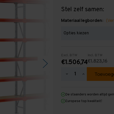
Stel zelf samen:
Materiaal legborden:
(Ver
Excl. BTW
Incl. BTW
€1.823,16
€1.506,74
Hoeveelheid
Hoeveelheid
verlagen
verhogen
van
van
Grootvakstelling
Grootvakstellin
3.000
3.000
De staanders worden altijd ge
mm
mm
x
x
Europese top kwaliteit!
9.550
9.550
mm
mm
x
x