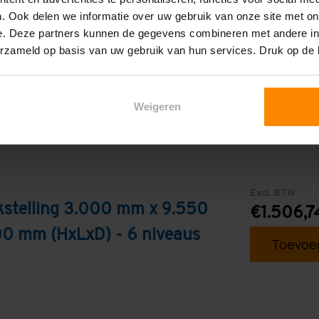
. Ook delen we informatie over uw gebruik van onze site met on
Galva
e. Deze partners kunnen de gegevens combineren met andere inf
erzameld op basis van uw gebruik van hun services. Druk op de
Weigeren
Excl. BTW
kstelling 3.000 mm x 9.550
€1.506,7
0 mm (HxLxD) - 6 niveaus
Toevoeg