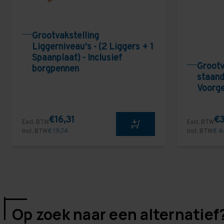
Grootvakstelling
Liggerniveau's - (2 Liggers + 1
Spaanplaat) - Inclusief
Grootv
borgpennen
staand
Voorg
€16,31
€3
Excl. BTW
Excl. BTW
Incl. BTW
€ 19,74
Incl. BTW
€ 4
Op zoek naar een alternatief