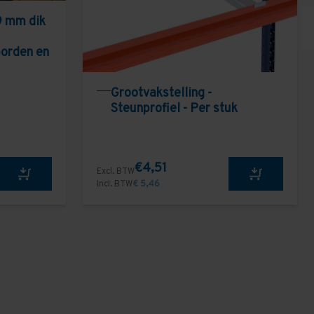
9 mm dik
borden en
Grootvakstelling -
Steunprofiel - Per stuk
€4,51
Excl. BTW
Incl. BTW
€ 5,46