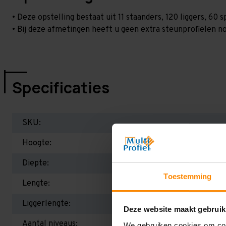
• Deze opstelling bestaat uit 11 staanders, 120 liggers, 6
• Bij deze afmetingen heeft u geen extra steunprofielen no
Specificaties
SKU:
Hoogte:
Diepte:
Toestemming
Lengte:
Liggerlengte:
Deze website maakt gebruik
Aantal niveaus:
We gebruiken cookies om cont