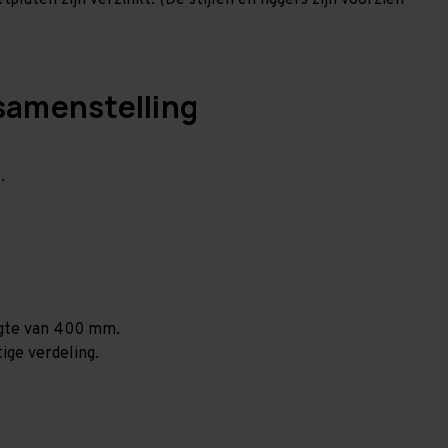
laten zijn verzinkt. (De stijlen en liggers zijn voorzien
samenstelling
.
ogte van 400 mm.
ige verdeling.