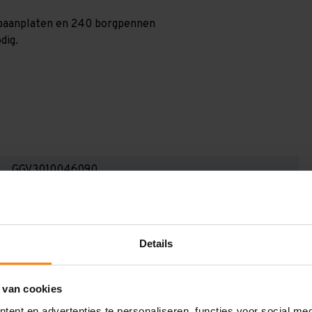
0 spaanplaten en 240 borgpennen
dig.
GGV3010046090
3.000 mm
400 mm
Details
9.550 mm
900 mm
 van cookies
6
ent en advertenties te personaliseren, functies voor social me