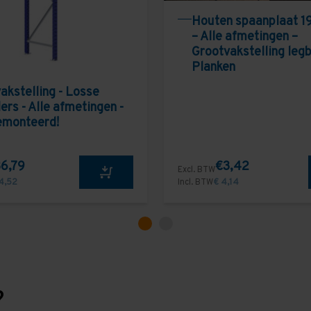
Houten spaanplaat 1
– Alle afmetingen –
Grootvakstelling leg
Planken
akstelling - Losse
ers - Alle afmetingen -
emonteerd!
6,79
€3,42
Excl. BTW
4,52
Incl. BTW
€ 4,14
?