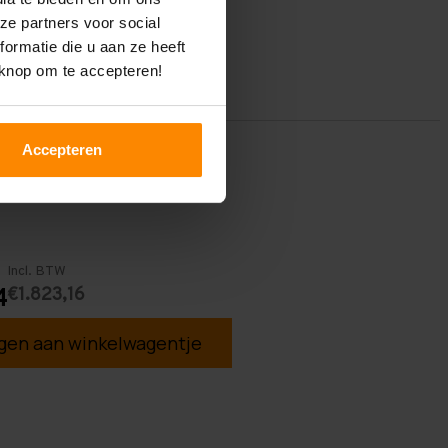
ze partners voor social
ormatie die u aan ze heeft
 knop om te accepteren!
Accepteren
Incl. BTW
€1.823,16
4
en aan winkelwagentje