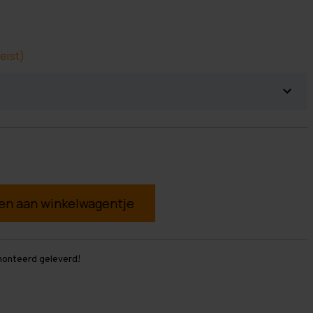
eist)
g
monteerd geleverd!