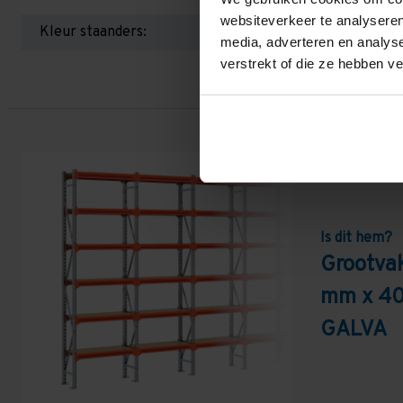
websiteverkeer te analyseren
Kleur staanders:
media, adverteren en analys
verstrekt of die ze hebben v
Is dit hem?
Grootva
mm x 40
GALVA