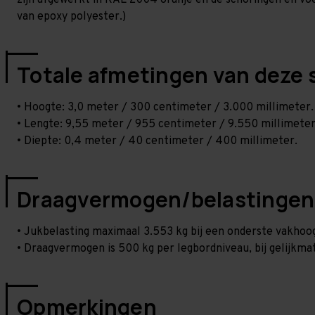
zijn afgewerkt in RAL 2004 oranje en de schoringen en voetp
van epoxy polyester.)
Totale afmetingen van deze 
• Hoogte: 3,0 meter / 300 centimeter / 3.000 millimeter.
• Lengte: 9,55 meter / 955 centimeter / 9.550 millimeter
• Diepte: 0,4 meter / 40 centimeter / 400 millimeter.
Draagvermogen/belastingen
• Jukbelasting maximaal 3.553 kg bij een onderste vakho
• Draagvermogen is 500 kg per legbordniveau, bij gelijkmat
Opmerkingen