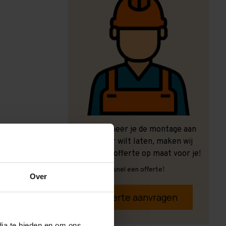
Ook wanneer je de montage aan
ons over wilt laten, maken wij
graag een offerte op maat voor je!
Vrijblijvend, snel een offerte!
Over
Offerte aanvragen
dia te bieden en om ons