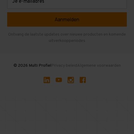
mailadres
Referenties
Selfstorage
Veelgestelde vragen
Entresolvloer
Herroepen en Annuleren
Gebruikte entresolvloeren
Ontvang de laatste updates over nieuwe producten en komende
uitverkoopperiodes
Stellingen kopen
© 2026 Multi Profiel
Privacy beleid
Algemene voorwaarden