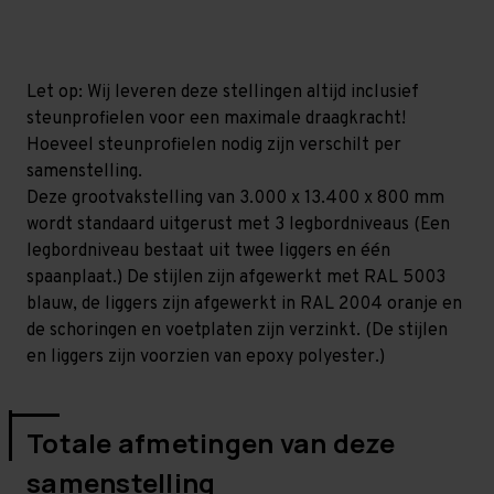
mm
mm
(HxLxD)
(HxLxD)
-
-
3
3
niveaus
niveaus
Let op: Wij leveren deze stellingen altijd inclusief
steunprofielen voor een maximale draagkracht!
Hoeveel steunprofielen nodig zijn verschilt per
samenstelling.
Deze grootvakstelling van 3.000 x 13.400 x 800 mm
wordt standaard uitgerust met 3 legbordniveaus (Een
legbordniveau bestaat uit twee liggers en één
spaanplaat.) De stijlen zijn afgewerkt met RAL 5003
blauw, de liggers zijn afgewerkt in RAL 2004 oranje en
de schoringen en voetplaten zijn verzinkt. (De stijlen
en liggers zijn voorzien van epoxy polyester.)
Totale afmetingen van deze
samenstelling