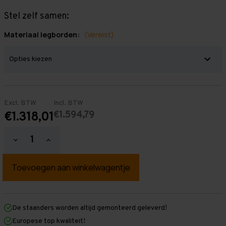
Stel zelf samen:
Materiaal legborden:
(Vereist)
Excl. BTW
Incl. BTW
€1.594,79
€1.318,01
Hoeveelheid
Hoeveelheid
verlagen
verhogen
van
van
Grootvakstelling
Grootvakstelling
3.000
3.000
mm
mm
x
x
13.400
13.400
mm
mm
De staanders worden altijd gemonteerd geleverd!
x
x
Europese top kwaliteit!
800
800