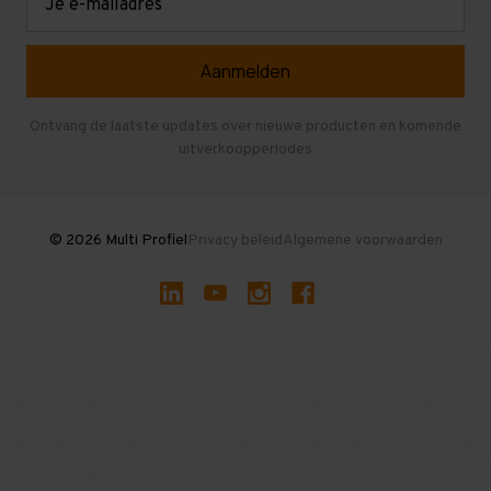
mailadres
Referenties
Selfstorage
Veelgestelde vragen
Entresolvloer
Herroepen en Annuleren
Gebruikte entresolvloeren
Ontvang de laatste updates over nieuwe producten en komende
uitverkoopperiodes
Stellingen kopen
© 2026 Multi Profiel
Privacy beleid
Algemene voorwaarden