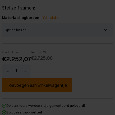
Stel zelf samen:
Materiaal legborden:
(Vereist)
Excl. BTW
Incl. BTW
€2.725,00
€2.252,07
Hoeveelheid
Hoeveelheid
verlagen
verhogen
van
van
Grootvakstelling
Grootvakstelling
3.000
3.000
mm
mm
x
x
13.400
13.400
mm
mm
De staanders worden altijd gemonteerd geleverd!
x
x
Europese top kwaliteit!
800
800