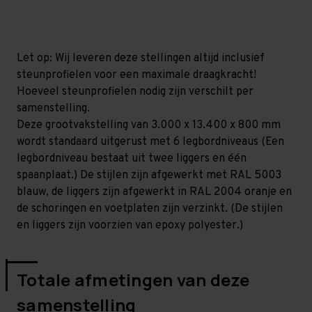
mm
mm
(HxLxD)
(HxLxD)
-
-
6
6
niveaus
niveaus
Let op: Wij leveren deze stellingen altijd inclusief
steunprofielen voor een maximale draagkracht!
Hoeveel steunprofielen nodig zijn verschilt per
samenstelling.
Deze grootvakstelling van 3.000 x 13.400 x 800 mm
wordt standaard uitgerust met 6 legbordniveaus (Een
legbordniveau bestaat uit twee liggers en één
spaanplaat.) De stijlen zijn afgewerkt met RAL 5003
blauw, de liggers zijn afgewerkt in RAL 2004 oranje en
de schoringen en voetplaten zijn verzinkt. (De stijlen
en liggers zijn voorzien van epoxy polyester.)
Totale afmetingen van deze
samenstelling