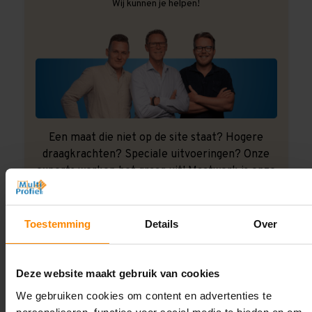
Wij kunnen je helpen!
Een maat die niet op de site staat? Hogere
draagkrachten? Speciale uitvoeringen? Onze
experts werken het graag uit! Maatwerk is onze
specialiteit!
Contact met specialist
Toestemming
Details
Over
Deze website maakt gebruik van cookies
Montage uitbesteden?
We gebruiken cookies om content en advertenties te
Laat ons het doen!