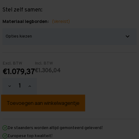
Stel zelf samen:
Materiaal legborden:
(Vereist)
Excl. BTW
Incl. BTW
€1.306,04
€1.079,37
Hoeveelheid
Hoeveelheid
verlagen
verhogen
van
van
Grootvakstelling
Grootvakstelling
3.000
3.000
mm
mm
x
x
14.100
14.100
mm
mm
De staanders worden altijd gemonteerd geleverd!
x
x
Europese top kwaliteit!
400
400