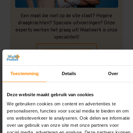
Een maat die niet op de site staat? Hogere
draagkrachten? Speciale uitvoeringen? Onze
experts werken het graag uit! Maatwerk is onze
specialiteit!
Contact met specialist
Toestemming
Details
Over
Montage uitbesteden?
Laat ons het doen!
Deze website maakt gebruik van cookies
We gebruiken cookies om content en advertenties te
personaliseren, functies voor social media te bieden en om
ons websiteverkeer te analyseren. Ook delen we informatie
over uw gebruik van onze site met onze partners voor
social media, adverteren en analyse. Deze partners kunnen