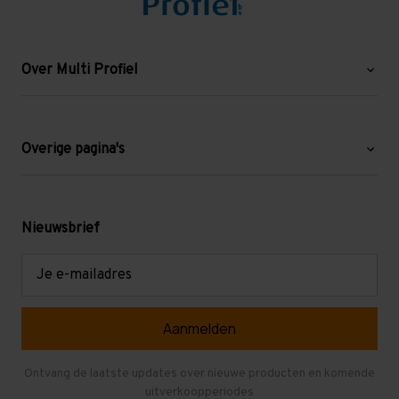
Over Multi Profiel
Over ons
Blog
Overige pagina's
Werken bij Multi Profiel
Gebruikte stellingen
Levering en afhalen
Mezzanine
Nieuwsbrief
Retouren en garantie
Verdiepingsvloeren
E-
mailadres
Referenties
Selfstorage
Veelgestelde vragen
Entresolvloer
Herroepen en Annuleren
Gebruikte entresolvloeren
Ontvang de laatste updates over nieuwe producten en komende
uitverkoopperiodes