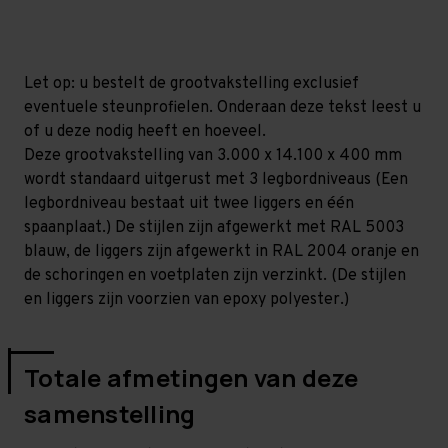
mm
mm
(HxLxD)
(HxLxD)
-
-
3
3
niveaus
niveaus
Let op: u bestelt de grootvakstelling exclusief
eventuele steunprofielen. Onderaan deze tekst leest u
of u deze nodig heeft en hoeveel.
Deze grootvakstelling van 3.000 x 14.100 x 400 mm
wordt standaard uitgerust met 3 legbordniveaus (Een
legbordniveau bestaat uit twee liggers en één
spaanplaat.) De stijlen zijn afgewerkt met RAL 5003
blauw, de liggers zijn afgewerkt in RAL 2004 oranje en
de schoringen en voetplaten zijn verzinkt. (De stijlen
en liggers zijn voorzien van epoxy polyester.)
Totale afmetingen van deze
samenstelling