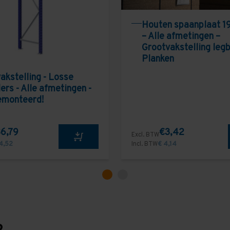
Houten spaanplaat 1
– Alle afmetingen –
Grootvakstelling leg
Planken
akstelling - Losse
ers - Alle afmetingen -
emonteerd!
6,79
€3,42
Excl. BTW
4,52
Incl. BTW
€ 4,14
?