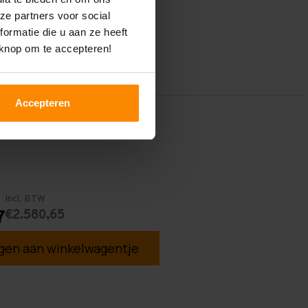
ze partners voor social
ormatie die u aan ze heeft
 knop om te accepteren!
Accepteren
Incl. BTW
€2.580,65
7
en aan winkelwagentje