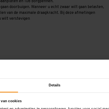
 spaanplaten en 108 borgpennen.
) gaan doorbuigen. Wanneer u echt zwaar wilt gaan belasten,
alen van de maximale draagkracht. Bij deze afmetingen
u wilt verstevigen
GV30172123185
3.000 mm
1.200 mm
Details
17.200 mm
 van cookies
1.850 mm
ent en advertenties te personaliseren, functies voor social me