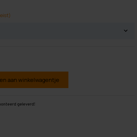
eist)
g
monteerd geleverd!