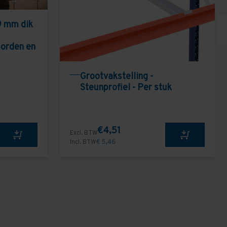
9 mm dik
borden en
Grootvakstelling -
Steunprofiel - Per stuk
€4,51
Excl. BTW
Incl. BTW
€ 5,46