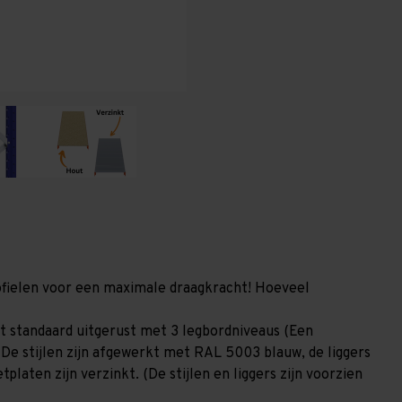
(HxLxD)
(HxLxD)
-
-
3
3
niveaus
niveaus
profielen voor een maximale draagkracht! Hoeveel
t standaard uitgerust met 3 legbordniveaus (Een
 De stijlen zijn afgewerkt met RAL 5003 blauw, de liggers
laten zijn verzinkt. (De stijlen en liggers zijn voorzien