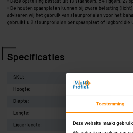
• Deze opstelling bestaat uit 10 staanders, 54 liggers, 27
• De houten spaanplaten kunnen bij zware belasting (licht
adviseren wij het gebruik van steunprofielen voor het beh
gebruikt u 2 steunprofielen per spaanplaat of legbord die 
Specificaties
SKU:
Hoogte:
Diepte:
Toestemming
Lengte:
Deze website maakt gebruik
Liggerlengte:
We gebruiken cookies om cont