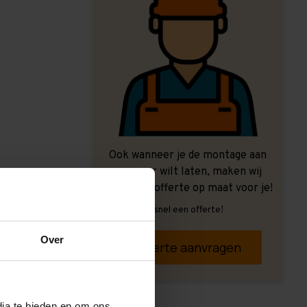
Ook wanneer je de montage aan
ons over wilt laten, maken wij
graag een offerte op maat voor je!
Vrijblijvend, snel een offerte!
Over
Offerte aanvragen
dia te bieden en om ons