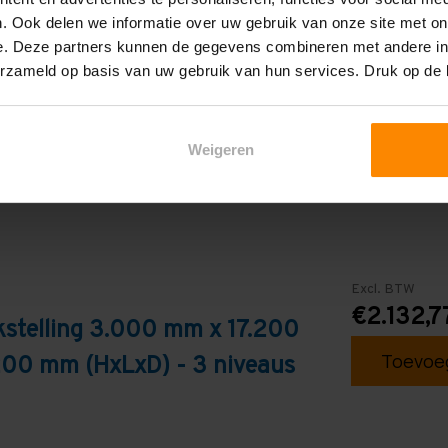
3
. Ook delen we informatie over uw gebruik van onze site met on
e. Deze partners kunnen de gegevens combineren met andere inf
Blauw
erzameld op basis van uw gebruik van hun services. Druk op de
Weigeren
Excl. BTW
€2.132,7
stelling 3.000 mm x 17.200
Toevoeg
200 mm (HxLxD) - 3 niveaus