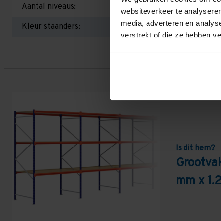
Aantal niveaus:
websiteverkeer te analyseren
media, adverteren en analys
Kleur staanders:
verstrekt of die ze hebben v
Is dit hem?
Grootvak
mm x 1.