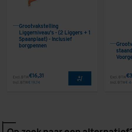
Grootvakstelling
Liggerniveau's - (2 Liggers + 1
Spaanplaat) - Inclusief
Grootv
borgpennen
staand
Voorg
€16,31
€3
Excl. BTW
Excl. BTW
Incl. BTW
€ 19,74
Incl. BTW
€ 4
Op zoek naar een alternatief