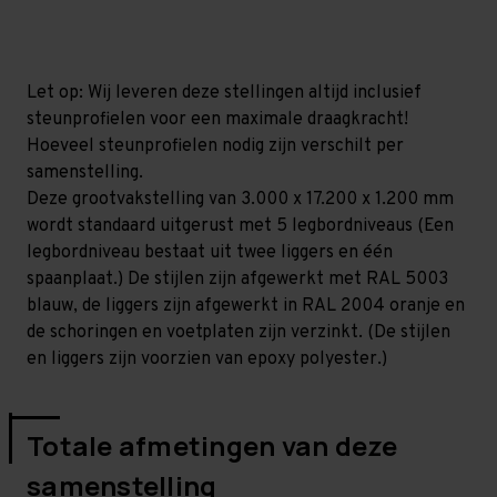
mm
mm
(HxLxD)
(HxLxD)
-
-
5
5
niveaus
niveaus
Let op: Wij leveren deze stellingen altijd inclusief
steunprofielen voor een maximale draagkracht!
Hoeveel steunprofielen nodig zijn verschilt per
samenstelling.
Deze grootvakstelling van 3.000 x 17.200 x 1.200 mm
wordt standaard uitgerust met 5 legbordniveaus (Een
legbordniveau bestaat uit twee liggers en één
spaanplaat.) De stijlen zijn afgewerkt met RAL 5003
blauw, de liggers zijn afgewerkt in RAL 2004 oranje en
de schoringen en voetplaten zijn verzinkt. (De stijlen
en liggers zijn voorzien van epoxy polyester.)
Totale afmetingen van deze
samenstelling