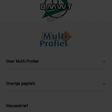
Over Multi Profiel
Over ons
Blog
Overige pagina's
Werken bij Multi Profiel
Gebruikte stellingen
Levering en afhalen
Mezzanine
Nieuwsbrief