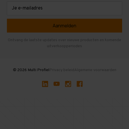
Retouren en garantie
Verdiepingsvloeren
E-
mailadres
Referenties
Selfstorage
Veelgestelde vragen
Entresolvloer
Herroepen en Annuleren
Gebruikte entresolvloeren
Ontvang de laatste updates over nieuwe producten en komende
uitverkoopperiodes
Stellingen kopen
© 2026 Multi Profiel
Privacy beleid
Algemene voorwaarden