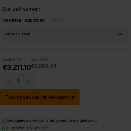
Stel zelf samen:
Materiaal legborden:
(Vereist)
Excl. BTW
Incl. BTW
€3.885,43
€3.211,10
Hoeveelheid
Hoeveelheid
verlagen
verhogen
van
van
Grootvakstelling
Grootvakstelling
3.000
3.000
mm
mm
x
x
17.200
17.200
mm
mm
De staanders worden altijd gemonteerd geleverd!
x
x
Europese top kwaliteit!
1.200
1.200