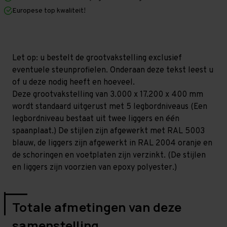
x
x
Europese top kwaliteit!
400
400
mm
mm
(HxLxD)
(HxLxD)
-
-
5
5
niveaus
niveaus
Let op: u bestelt de grootvakstelling exclusief
(Liggers
(Liggers
eventuele steunprofielen. Onderaan deze tekst leest u
2.400
2.400
mm)
mm)
of u deze nodig heeft en hoeveel.
Deze grootvakstelling van 3.000 x 17.200 x 400 mm
wordt standaard uitgerust met 5 legbordniveaus (Een
legbordniveau bestaat uit twee liggers en één
spaanplaat.) De stijlen zijn afgewerkt met RAL 5003
blauw, de liggers zijn afgewerkt in RAL 2004 oranje en
de schoringen en voetplaten zijn verzinkt. (De stijlen
en liggers zijn voorzien van epoxy polyester.)
Totale afmetingen van deze
samenstelling