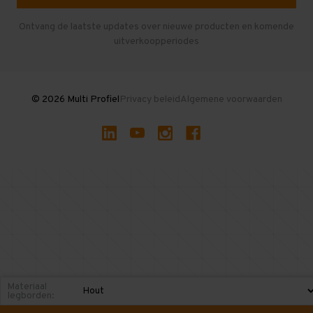
Herroepen en Annuleren
Gebruikte entresolvloeren
Ontvang de laatste updates over nieuwe producten en komende
uitverkoopperiodes
Stellingen kopen
© 2026 Multi Profiel
Privacy beleid
Algemene voorwaarden
Materiaal
legborden: