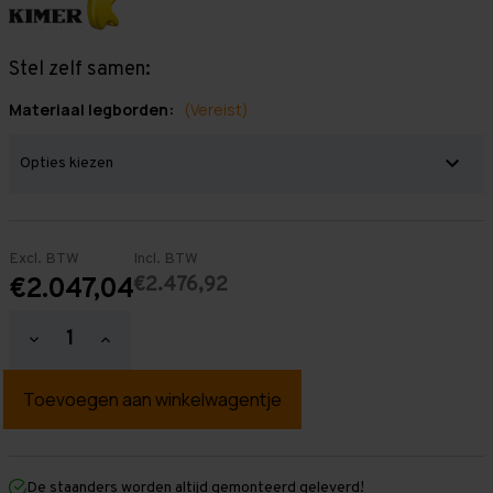
Stel zelf samen:
Materiaal legborden:
(Vereist)
Excl. BTW
Incl. BTW
€2.476,92
€2.047,04
Hoeveelheid
Hoeveelheid
verlagen
verhogen
van
van
Grootvakstelling
Grootvakstelling
3.000
3.000
mm
mm
x
x
17.200
17.200
mm
mm
De staanders worden altijd gemonteerd geleverd!