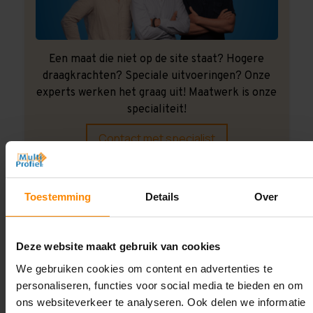
Een maat die niet op de site staat? Hogere
draagkrachten? Speciale uitvoeringen? Onze
experts werken het graag uit! Maatwerk is onze
specialiteit!
Contact met specialist
Toestemming
Details
Over
Montage uitbesteden?
Laat ons het doen!
Deze website maakt gebruik van cookies
We gebruiken cookies om content en advertenties te
personaliseren, functies voor social media te bieden en om
ons websiteverkeer te analyseren. Ook delen we informatie