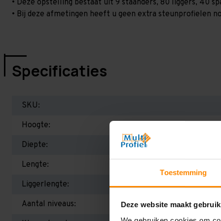
• Deze opstelling bestaat uit 9 staanders, 80 liggers, 40 
• Bij deze afmetingen heeft u geen extra steunprofielen no
Specificaties
SKU:
Hoogte:
Diepte:
Lengte:
Toestemming
Liggerlengte:
Aantal niveaus:
Deze website maakt gebruik
We gebruiken cookies om cont