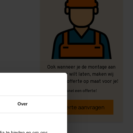
Ook wanneer je de montage aan
ons over wilt laten, maken wij
graag een offerte op maat voor je!
Vrijblijvend, snel een offerte!
Over
Offerte aanvragen
dia te bieden en om ons