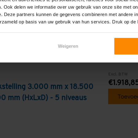
Blauw
. Ook delen we informatie over uw gebruik van onze site met on
e. Deze partners kunnen de gegevens combineren met andere inf
erzameld op basis van uw gebruik van hun services. Druk op de
Weigeren
Excl. BTW
€1.918,8
kstelling 3.000 mm x 18.500
Toevoeg
0 mm (HxLxD) - 5 niveaus