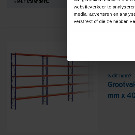
Kleur staanders:
websiteverkeer te analyseren
media, adverteren en analys
verstrekt of die ze hebben v
Is dit hem?
Grootva
mm x 40