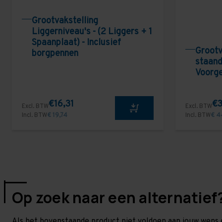
Grootvakstelling
Liggerniveau's - (2 Liggers + 1
Spaanplaat) - Inclusief
Grootv
borgpennen
staand
Voorg
€16,31
€3
Excl. BTW
Excl. BTW
Incl. BTW
€ 19,74
Incl. BTW
€ 4
Op zoek naar een alternatief
Als het bovenstaande product niet voldoen aan jouw wens 