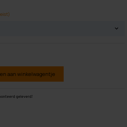
eist)
g
monteerd geleverd!