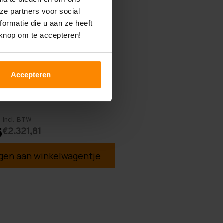
ze partners voor social
ormatie die u aan ze heeft
 knop om te accepteren!
Accepteren
Incl. BTW
€2.321,81
5
en aan winkelwagentje