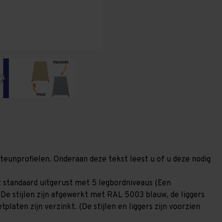
(HxLxD)
(HxLxD)
-
-
5
5
niveaus
niveaus
steunprofielen. Onderaan deze tekst leest u of u deze nodig
 standaard uitgerust met 5 legbordniveaus (Een
 De stijlen zijn afgewerkt met RAL 5003 blauw, de liggers
laten zijn verzinkt. (De stijlen en liggers zijn voorzien