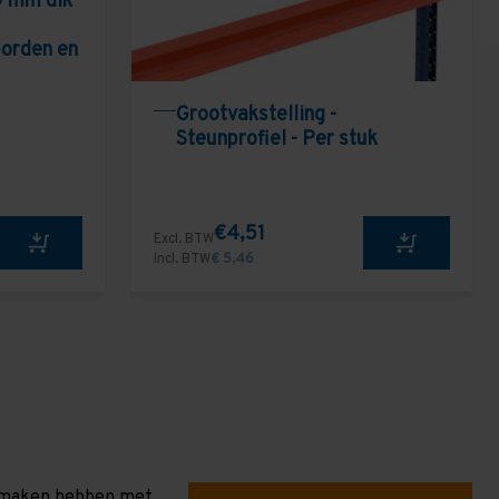
9 mm dik
borden en
Grootvakstelling -
Steunprofiel - Per stuk
€4,51
Excl. BTW
Incl. BTW
€ 5,46
te maken hebben met