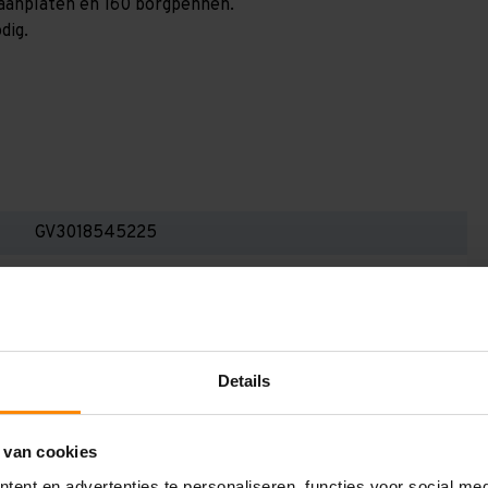
spaanplaten en 160 borgpennen.
dig.
GV3018545225
3.000 mm
400 mm
18.500 mm
Details
2.250 mm
5
 van cookies
ent en advertenties te personaliseren, functies voor social me