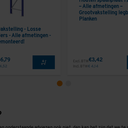
Houten spaanplaat 1
– Alle afmetingen –
Grootvakstelling leg
Planken
akstelling - Losse
ers - Alle afmetingen -
emonteerd!
6,79
€3,42
Excl. BTW
4,52
Incl. BTW
€ 4,14
?
en onderstaande adviezen ook niet, dan kan het zijn dat we 