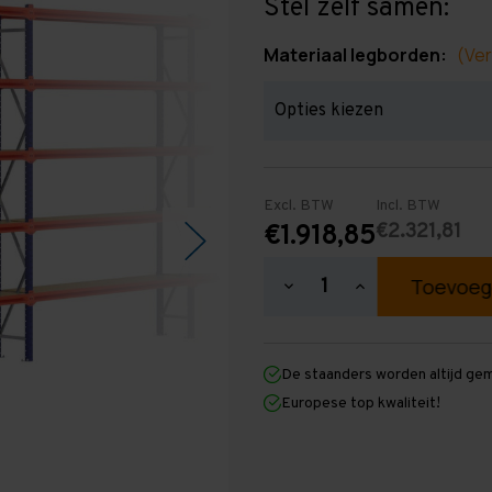
Stel zelf samen:
Materiaal legborden:
(Ver
Excl. BTW
Incl. BTW
€2.321,81
€1.918,85
Hoeveelheid
Hoeveelheid
verlagen
verhogen
van
van
Grootvakstelling
Grootvakstellin
3.000
3.000
De staanders worden altijd ge
mm
mm
x
x
Europese top kwaliteit!
18.500
18.500
mm
mm
x
x
400
400
mm
mm