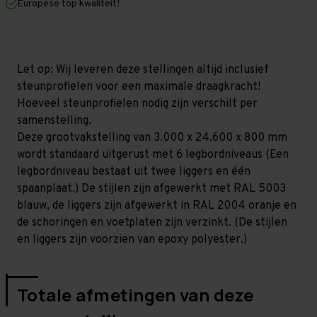
Europese top kwaliteit!
800
800
mm
mm
(HxLxD)
(HxLxD)
-
-
6
6
niveaus
niveaus
Let op: Wij leveren deze stellingen altijd inclusief
GALVA
GALVA
steunprofielen voor een maximale draagkracht!
Hoeveel steunprofielen nodig zijn verschilt per
samenstelling.
Deze grootvakstelling van 3.000 x 24.600 x 800 mm
wordt standaard uitgerust met 6 legbordniveaus (Een
legbordniveau bestaat uit twee liggers en één
spaanplaat.) De stijlen zijn afgewerkt met RAL 5003
blauw, de liggers zijn afgewerkt in RAL 2004 oranje en
de schoringen en voetplaten zijn verzinkt. (De stijlen
en liggers zijn voorzien van epoxy polyester.)
Totale afmetingen van deze