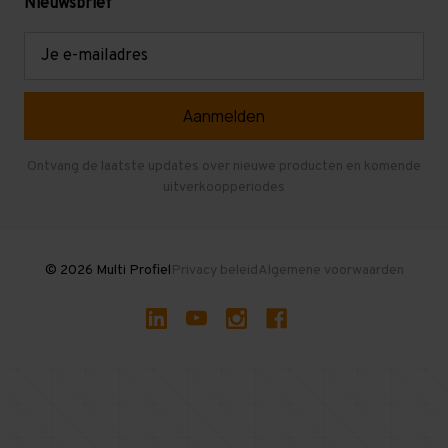
Mezzanine
Nieuwsbrief
Retouren en garantie
Verdiepingsvloeren
E-
mailadres
Referenties
Selfstorage
Veelgestelde vragen
Entresolvloer
Herroepen en Annuleren
Gebruikte entresolvloeren
Ontvang de laatste updates over nieuwe producten en komende
uitverkoopperiodes
Stellingen kopen
© 2026 Multi Profiel
Privacy beleid
Algemene voorwaarden