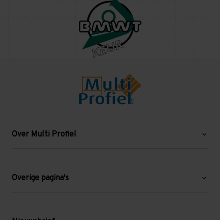
Over Multi Profiel
Over ons
Blog
Overige pagina's
Werken bij Multi Profiel
Gebruikte stellingen
Levering en afhalen