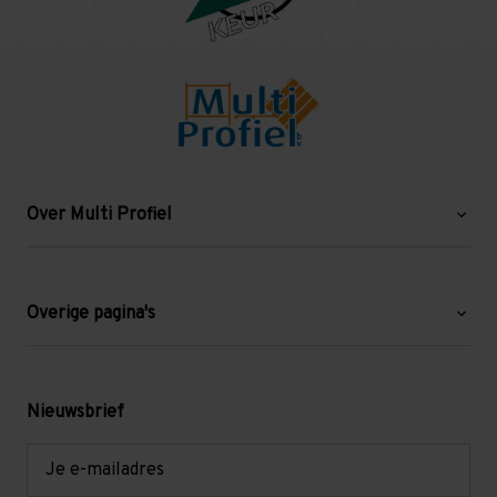
Over Multi Profiel
Over ons
Blog
Overige pagina's
Werken bij Multi Profiel
Gebruikte stellingen
Levering en afhalen
Mezzanine
Nieuwsbrief
Retouren en garantie
Verdiepingsvloeren
E-
mailadres
Referenties