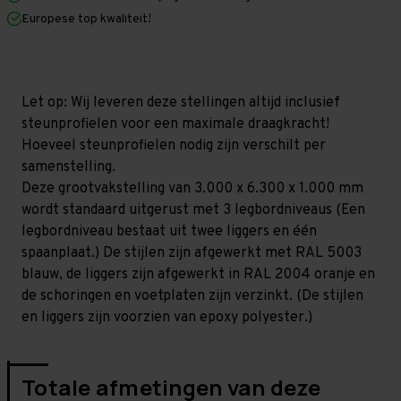
x
x
Europese top kwaliteit!
1.000
1.000
mm
mm
(HxLxD)
(HxLxD)
-
-
3
3
niveaus
niveaus
Let op: Wij leveren deze stellingen altijd inclusief
(Liggers
(Liggers
steunprofielen voor een maximale draagkracht!
1.200
1.200
mm)
mm)
Hoeveel steunprofielen nodig zijn verschilt per
samenstelling.
Deze grootvakstelling van 3.000 x 6.300 x 1.000 mm
wordt standaard uitgerust met 3 legbordniveaus (Een
legbordniveau bestaat uit twee liggers en één
spaanplaat.) De stijlen zijn afgewerkt met RAL 5003
blauw, de liggers zijn afgewerkt in RAL 2004 oranje en
de schoringen en voetplaten zijn verzinkt. (De stijlen
en liggers zijn voorzien van epoxy polyester.)
Totale afmetingen van deze