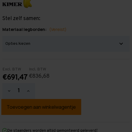
Stel zelf samen:
Materiaal legborden:
(Vereist)
Excl. BTW
Incl. BTW
€836,68
€691,47
Hoeveelheid
Hoeveelheid
verlagen
verhogen
van
van
Grootvakstelling
Grootvakstelling
3.000
3.000
mm
mm
x
x
6.300
6.300
mm
mm
De staanders worden altijd gemonteerd geleverd!