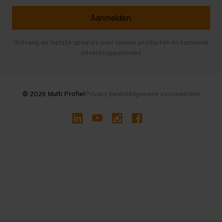
Selfstorage
Veelgestelde vragen
Entresolvloer
Herroepen en Annuleren
Gebruikte entresolvloeren
Ontvang de laatste updates over nieuwe producten en komende
uitverkoopperiodes
Stellingen kopen
© 2026 Multi Profiel
Privacy beleid
Algemene voorwaarden