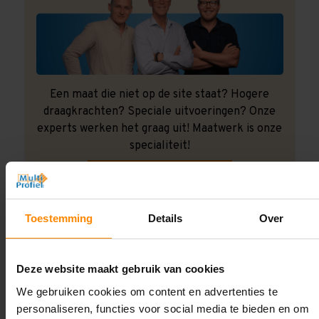
Een maat die niet op de site staat? Hogere
draagkrachten? Speciale uitvoeringen? Onze
experts werken het graag uit! Maatwerk is onze
specialiteit!
Contact met specialist
Toestemming
Details
Over
Montage uitbesteden?
Laat ons het doen!
Deze website maakt gebruik van cookies
We gebruiken cookies om content en advertenties te
personaliseren, functies voor social media te bieden en om