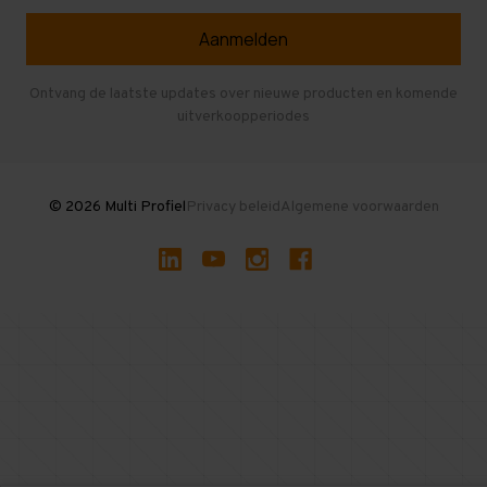
Selfstorage
Veelgestelde vragen
Entresolvloer
Herroepen en Annuleren
Gebruikte entresolvloeren
Ontvang de laatste updates over nieuwe producten en komende
uitverkoopperiodes
Stellingen kopen
© 2026 Multi Profiel
Privacy beleid
Algemene voorwaarden