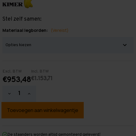
Stel zelf samen:
Materiaal legborden:
(Vereist)
Excl. BTW
Incl. BTW
€1.153,71
€953,48
Hoeveelheid
Hoeveelheid
verlagen
verhogen
van
van
Grootvakstelling
Grootvakstelling
3.000
3.000
mm
mm
x
x
6.300
6.300
mm
mm
De staanders worden altijd gemonteerd geleverd!