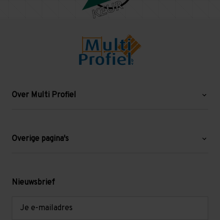
Over Multi Profiel
Over ons
Blog
Overige pagina's
Werken bij Multi Profiel
Gebruikte stellingen
Levering en afhalen
Mezzanine
Nieuwsbrief
Retouren en garantie
Verdiepingsvloeren
E-
mailadres
Referenties