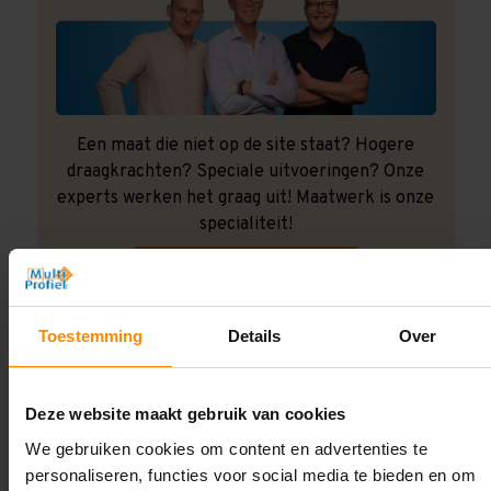
Een maat die niet op de site staat? Hogere
draagkrachten? Speciale uitvoeringen? Onze
experts werken het graag uit! Maatwerk is onze
specialiteit!
Contact met specialist
Toestemming
Details
Over
Montage uitbesteden?
Laat ons het doen!
Deze website maakt gebruik van cookies
We gebruiken cookies om content en advertenties te
personaliseren, functies voor social media te bieden en om