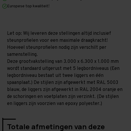
x
x
Europese top kwaliteit!
1.000
1.000
mm
mm
(HxLxD)
(HxLxD)
-
-
5
5
niveaus
niveaus
Let op: Wij leveren deze stellingen altijd inclusief
(Liggers
(Liggers
steunprofielen voor een maximale draagkracht!
1.200
1.200
mm)
mm)
Hoeveel steunprofielen nodig zijn verschilt per
samenstelling.
Deze grootvakstelling van 3.000 x 6.300 x 1.000 mm
wordt standaard uitgerust met 5 legbordniveaus (Een
legbordniveau bestaat uit twee liggers en één
spaanplaat.) De stijlen zijn afgewerkt met RAL 5003
blauw, de liggers zijn afgewerkt in RAL 2004 oranje en
de schoringen en voetplaten zijn verzinkt. (De stijlen
en liggers zijn voorzien van epoxy polyester.)
Totale afmetingen van deze