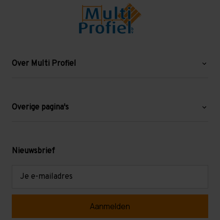
Over Multi Profiel
Over ons
Blog
Overige pagina's
Werken bij Multi Profiel
Gebruikte stellingen
Levering en afhalen
Mezzanine
Nieuwsbrief
Retouren en garantie
Verdiepingsvloeren
E-
mailadres
Referenties
Selfstorage
Veelgestelde vragen
Entresolvloer