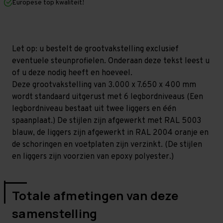
Europese top kwaliteit!
400
400
mm
mm
(HxLxD)
(HxLxD)
-
-
6
6
niveaus
niveaus
Let op: u bestelt de grootvakstelling exclusief
GALVA
GALVA
eventuele steunprofielen. Onderaan deze tekst leest u
of u deze nodig heeft en hoeveel.
Deze grootvakstelling van 3.000 x 7.650 x 400 mm
wordt standaard uitgerust met 6 legbordniveaus (Een
legbordniveau bestaat uit twee liggers en één
spaanplaat.) De stijlen zijn afgewerkt met RAL 5003
blauw, de liggers zijn afgewerkt in RAL 2004 oranje en
de schoringen en voetplaten zijn verzinkt. (De stijlen
en liggers zijn voorzien van epoxy polyester.)
Totale afmetingen van deze
samenstelling