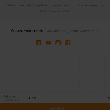
Herroepen en Annuleren
Gebruikte entresolvloeren
Ontvang de laatste updates over nieuwe producten en komende
uitverkoopperiodes
Stellingen kopen
© 2026 Multi Profiel
Privacy beleid
Algemene voorwaarden
Materiaal
legborden:
Toevoegen