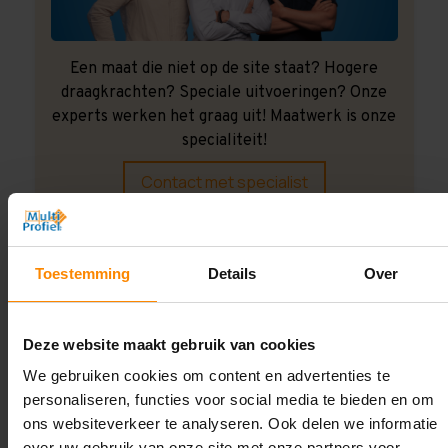
Een maat die niet op de site staat? Hogere
draagkrachten? Speciale uitvoeringen? Onze
experts werken het graag uit! Maatwerk is onze
specialiteit!
Contact met specialist
Montage uitbesteden?
Toestemming
Details
Over
Laat ons het doen!
Deze website maakt gebruik van cookies
We gebruiken cookies om content en advertenties te
personaliseren, functies voor social media te bieden en om
ons websiteverkeer te analyseren. Ook delen we informatie
over uw gebruik van onze site met onze partners voor