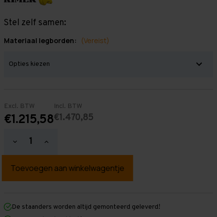
Stel zelf samen:
Materiaal legborden:
(Vereist)
Excl. BTW
Incl. BTW
€1.470,85
€1.215,58
Hoeveelheid
Hoeveelheid
verlagen
verhogen
van
van
Grootvakstelling
Grootvakstelling
3.000
3.000
mm
mm
x
x
7.650
7.650
mm
mm
De staanders worden altijd gemonteerd geleverd!
x
x