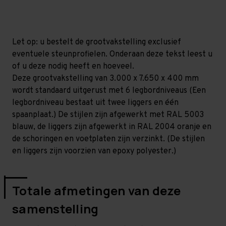
mm
mm
(HxLxD)
(HxLxD)
-
-
6
6
niveaus
niveaus
Let op: u bestelt de grootvakstelling exclusief
eventuele steunprofielen. Onderaan deze tekst leest u
of u deze nodig heeft en hoeveel.
Deze grootvakstelling van 3.000 x 7.650 x 400 mm
wordt standaard uitgerust met 6 legbordniveaus (Een
legbordniveau bestaat uit twee liggers en één
spaanplaat.) De stijlen zijn afgewerkt met RAL 5003
blauw, de liggers zijn afgewerkt in RAL 2004 oranje en
de schoringen en voetplaten zijn verzinkt. (De stijlen
en liggers zijn voorzien van epoxy polyester.)
Totale afmetingen van deze
samenstelling