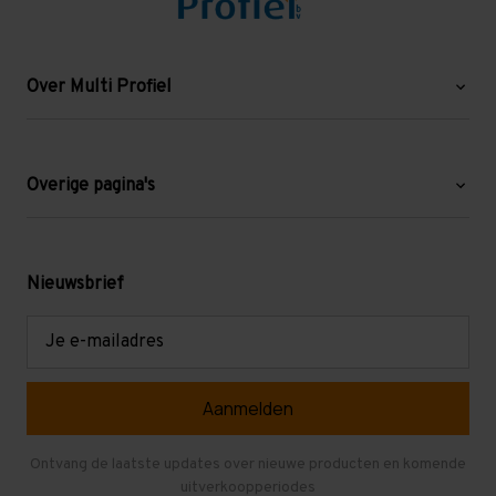
Over Multi Profiel
Over ons
Blog
Overige pagina's
Werken bij Multi Profiel
Gebruikte stellingen
Levering en afhalen
Mezzanine
Nieuwsbrief
Retouren en garantie
Verdiepingsvloeren
E-
mailadres
Referenties
Selfstorage
Veelgestelde vragen
Entresolvloer
Herroepen en Annuleren
Gebruikte entresolvloeren
Ontvang de laatste updates over nieuwe producten en komende
uitverkoopperiodes