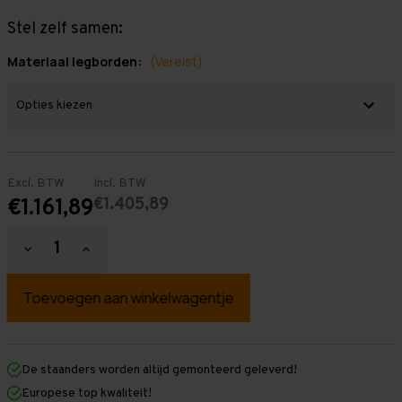
Stel zelf samen:
Materiaal legborden:
(Vereist)
Excl. BTW
Incl. BTW
€1.405,89
€1.161,89
Hoeveelheid
Hoeveelheid
verlagen
verhogen
van
van
Grootvakstelling
Grootvakstelling
3.000
3.000
mm
mm
x
x
7.650
7.650
mm
mm
De staanders worden altijd gemonteerd geleverd!
x
x
Europese top kwaliteit!
400
400