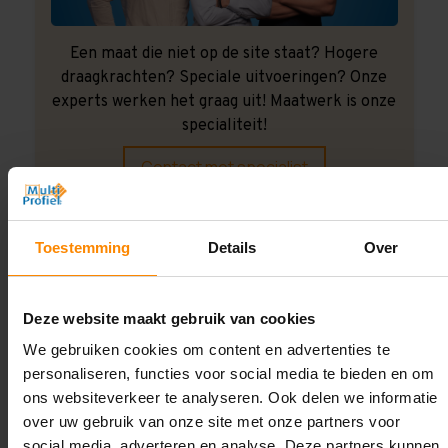
Een maat die niet op de site staat? Hogere
draagkrachten? Speciale uitvoeringen? Onze
experts werken het graag uit! Maatwerk is onze
specialiteit!
Contact met specialist
Toestemming
Details
Over
Montage uitbesteden?
Laat ons het doen!
Deze website maakt gebruik van cookies
We gebruiken cookies om content en advertenties te
personaliseren, functies voor social media te bieden en om
ons websiteverkeer te analyseren. Ook delen we informatie
over uw gebruik van onze site met onze partners voor
social media, adverteren en analyse. Deze partners kunnen