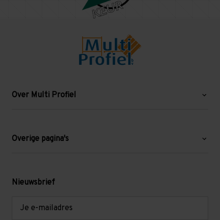
Over Multi Profiel
Over ons
Blog
Overige pagina's
Werken bij Multi Profiel
Gebruikte stellingen
Levering en afhalen
Mezzanine
Nieuwsbrief
Retouren en garantie
Verdiepingsvloeren
E-
mailadres
Referenties