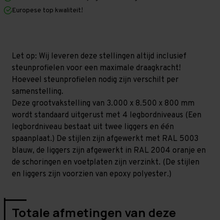
x
x
Europese top kwaliteit!
800
800
mm
mm
(HxLxD)
(HxLxD)
-
-
4
4
niveaus
niveaus
Let op: Wij leveren deze stellingen altijd inclusief
(Liggers:
(Liggers:
steunprofielen voor een maximale draagkracht!
1.350
1.350
mm)
mm)
Hoeveel steunprofielen nodig zijn verschilt per
samenstelling.
Deze grootvakstelling van 3.000 x 8.500 x 800 mm
wordt standaard uitgerust met 4 legbordniveaus (Een
legbordniveau bestaat uit twee liggers en één
spaanplaat.) De stijlen zijn afgewerkt met RAL 5003
blauw, de liggers zijn afgewerkt in RAL 2004 oranje en
de schoringen en voetplaten zijn verzinkt. (De stijlen
en liggers zijn voorzien van epoxy polyester.)
Totale afmetingen van deze