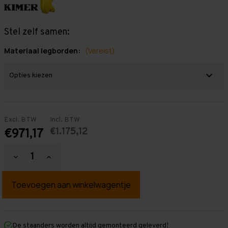
Stel zelf samen:
Materiaal legborden:
(Vereist)
Excl. BTW
Incl. BTW
€1.175,12
€971,17
Hoeveelheid
Hoeveelheid
verlagen
verhogen
van
van
Grootvakstelling
Grootvakstelling
3.000
3.000
mm
mm
x
x
8.500
8.500
mm
mm
De staanders worden altijd gemonteerd geleverd!