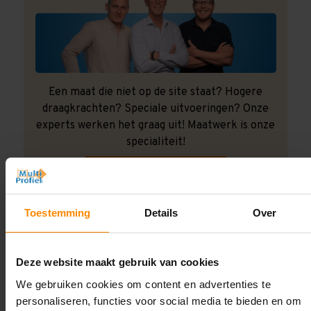
Een maat die niet op de site staat? Hogere
draagkrachten? Speciale uitvoeringen? Onze
experts werken het graag uit! Maatwerk is onze
specialiteit!
Contact met specialist
Toestemming
Details
Over
Montage uitbesteden?
Laat ons het doen!
Deze website maakt gebruik van cookies
We gebruiken cookies om content en advertenties te
personaliseren, functies voor social media te bieden en om