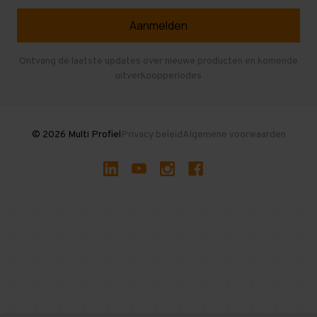
Selfstorage
Veelgestelde vragen
Entresolvloer
Herroepen en Annuleren
Gebruikte entresolvloeren
Ontvang de laatste updates over nieuwe producten en komende
uitverkoopperiodes
Stellingen kopen
© 2026 Multi Profiel
Privacy beleid
Algemene voorwaarden