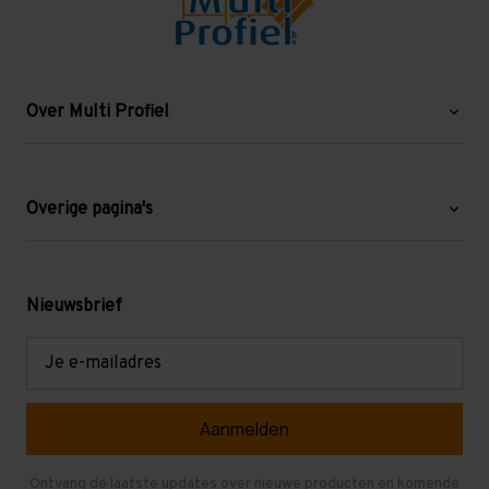
Over Multi Profiel
Over ons
Blog
Overige pagina's
Werken bij Multi Profiel
Gebruikte stellingen
Levering en afhalen
Mezzanine
Nieuwsbrief
Retouren en garantie
Verdiepingsvloeren
E-
mailadres
Referenties
Selfstorage
Veelgestelde vragen
Entresolvloer
Herroepen en Annuleren
Gebruikte entresolvloeren
Ontvang de laatste updates over nieuwe producten en komende