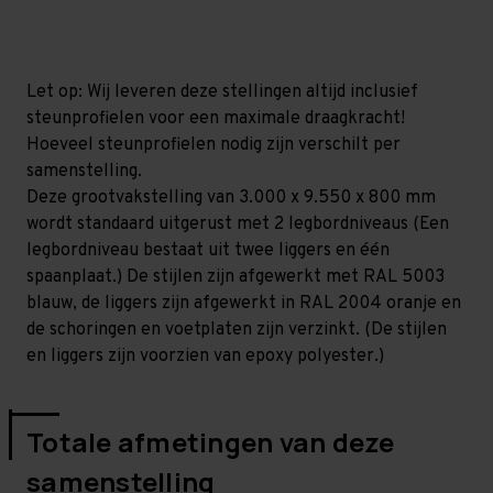
mm
mm
(HxLxD)
(HxLxD)
-
-
2
2
niveaus
niveaus
Let op: Wij leveren deze stellingen altijd inclusief
steunprofielen voor een maximale draagkracht!
Hoeveel steunprofielen nodig zijn verschilt per
samenstelling.
Deze grootvakstelling van 3.000 x 9.550 x 800 mm
wordt standaard uitgerust met 2 legbordniveaus (Een
legbordniveau bestaat uit twee liggers en één
spaanplaat.) De stijlen zijn afgewerkt met RAL 5003
blauw, de liggers zijn afgewerkt in RAL 2004 oranje en
de schoringen en voetplaten zijn verzinkt. (De stijlen
en liggers zijn voorzien van epoxy polyester.)
Totale afmetingen van deze
samenstelling