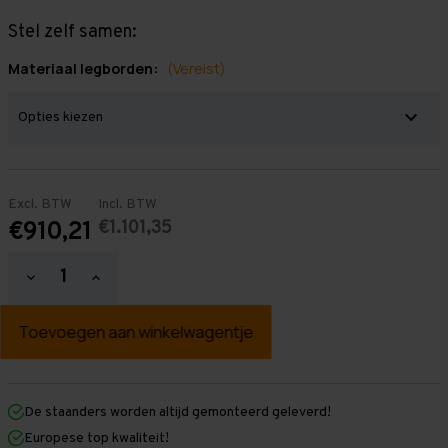
Stel zelf samen:
Materiaal legborden:
(Vereist)
Excl. BTW
Incl. BTW
€1.101,35
€910,21
Hoeveelheid
Hoeveelheid
verlagen
verhogen
van
van
Grootvakstelling
Grootvakstelling
3.000
3.000
mm
mm
x
x
9.550
9.550
mm
mm
De staanders worden altijd gemonteerd geleverd!
x
x
Europese top kwaliteit!
800
800