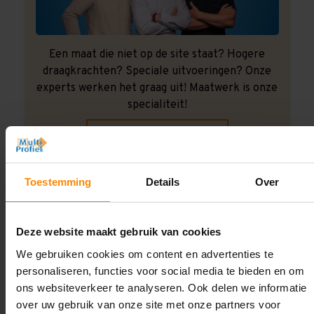
Een maat die niet op de site staat? Hogere
draagkrachten? Speciale uitvoeringen? Onze
experts werken het graag uit! Maatwerk is onze
specialiteit!
Contact met specialist
Toestemming
Details
Over
Montage uitbesteden?
Laat ons het doen!
Deze website maakt gebruik van cookies
We gebruiken cookies om content en advertenties te
personaliseren, functies voor social media te bieden en om
ons websiteverkeer te analyseren. Ook delen we informatie
over uw gebruik van onze site met onze partners voor